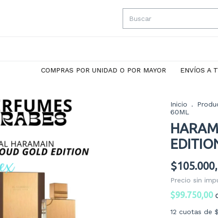
COMPRAS POR UNIDAD O POR MAYOR
ENVÍOS A TODO EL
Inicio
.
Produ
60ML
HARAM
EDITIO
$105.000
Precio sin im
$99.750,00
12
cuotas de