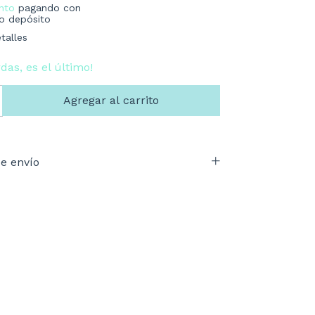
nto
pagando con
 o depósito
talles
rdas, es el último!
e envío