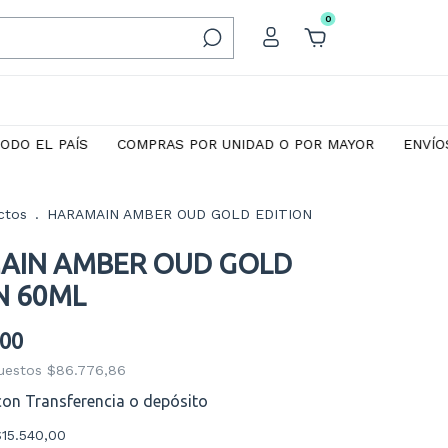
0
 PAÍS
COMPRAS POR UNIDAD O POR MAYOR
ENVÍOS A TOD
ctos
.
HARAMAIN AMBER OUD GOLD EDITION
AIN AMBER OUD GOLD
N 60ML
,00
puestos
$86.776,86
con
Transferencia o depósito
$15.540,00